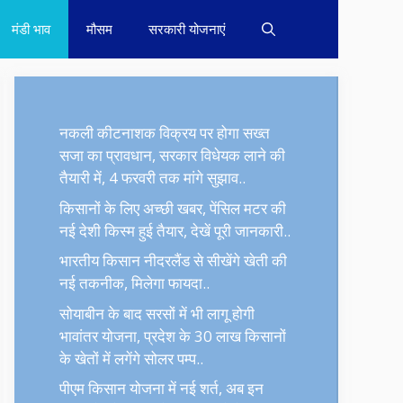
मंडी भाव
मौसम
सरकारी योजनाएं
नकली कीटनाशक विक्रय पर होगा सख्त
सजा का प्रावधान, सरकार विधेयक लाने की
तैयारी में, 4 फरवरी तक मांगे सुझाव..
किसानों के लिए अच्छी खबर, पेंसिल मटर की
नई देशी किस्म हुई तैयार, देखें पूरी जानकारी..
भारतीय किसान नीदरलैंड से सीखेंगे खेती की
नई तकनीक, मिलेगा फायदा..
सोयाबीन के बाद सरसों में भी लागू होगी
भावांतर योजना, प्रदेश के 30 लाख किसानों
के खेतों में लगेंगे सोलर पम्प..
पीएम किसान योजना में नई शर्त, अब इन