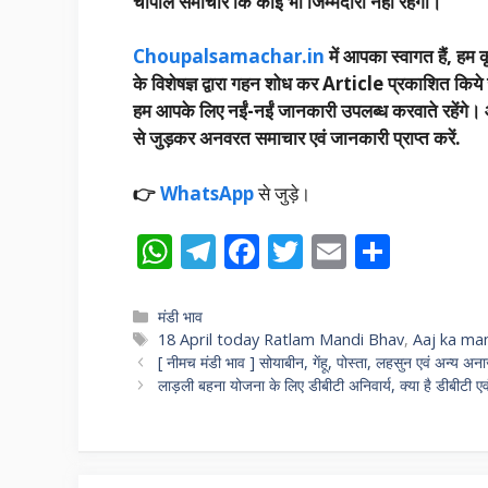
चौपाल समाचार कि कोई भी जिम्मेदारी नहीं रहेगी।
Choupalsamachar.in
में आपका स्वागत हैं, हम कृ
के विशेषज्ञ द्वारा गहन शोध कर Article प्रकाशित किये 
हम आपके लिए नईं-नईं जानकारी उपलब्ध करवाते रहेंगे। आप 
से जुड़कर अनवरत समाचार एवं जानकारी प्राप्त करें.
👉
WhatsApp
से जुड़े।
W
T
F
T
E
S
h
el
ac
w
m
h
at
e
e
itt
ai
ar
Categories
मंडी भाव
Tags
18 April today Ratlam Mandi Bhav
,
Aaj ka ma
s
gr
b
er
l
e
[ नीमच मंडी भाव ] सोयाबीन, गेंहू, पोस्ता, लहसुन एवं अन्य अना
A
a
o
लाड़ली बहना योजना के लिए डीबीटी अनिवार्य, क्या है डीबीटी 
p
m
o
p
k