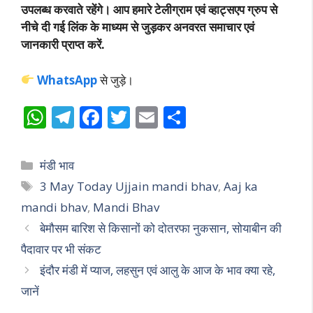
उपलब्ध करवाते रहेंगे। आप हमारे टेलीग्राम एवं व्हाट्सएप ग्रुप से
नीचे दी गई लिंक के माध्यम से जुड़कर अनवरत समाचार एवं
जानकारी प्राप्त करें.
WhatsApp
से जुड़े।
W
T
F
T
E
S
h
el
ac
w
m
h
at
e
e
itt
ai
ar
Categories
मंडी भाव
s
gr
b
er
l
e
Tags
3 May Today Ujjain mandi bhav
,
Aaj ka
A
a
o
mandi bhav
,
Mandi Bhav
p
m
o
बेमौसम बारिश से किसानों को दोतरफा नुकसान, सोयाबीन की
p
k
पैदावार पर भी संकट
इंदौर मंडी में प्याज, लहसुन एवं आलु के आज के भाव क्या रहे,
जानें