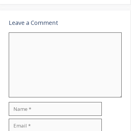
Leave a Comment
Comment
Name
Email