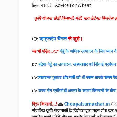
छिड़काव करें। Advice For Wheat
कृषि योजना खेती किसानी, मंडी, भाव लेटेस्ट बिजनेस 
👉
व्हाट्सऐप चैनल
से जुड़े।
यह भी पढ़िए…👉
गेहूं के अधिक उत्पादन के लिए ध्यान दे
👉
बढ़ेगा गेहूं का उत्पादन, खरपतवार एवं सिंचाई प्रब
👉
जबरदस्त फुटाव और गर्मी को भी सहन करके बम्पर पैदावा
👉
उच्च रोग प्रतिरोधी क्षमता के कारण किसानों के बीच 
प्रिय किसानों…!
🙏
Choupalsamachar.in
में 
संचालित कृषि योजनाओं के विशेषज्ञ द्वारा गहन शोध कर A
सहयोग करते रहिये और हम आपके लिए नईं-नईं जानकारी उपलब