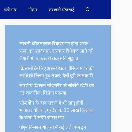
मंडी भाव
मौसम
सरकारी योजनाएं
नकली कीटनाशक विक्रय पर होगा सख्त
सजा का प्रावधान, सरकार विधेयक लाने की
तैयारी में, 4 फरवरी तक मांगे सुझाव..
किसानों के लिए अच्छी खबर, पेंसिल मटर की
नई देशी किस्म हुई तैयार, देखें पूरी जानकारी..
भारतीय किसान नीदरलैंड से सीखेंगे खेती की
नई तकनीक, मिलेगा फायदा..
सोयाबीन के बाद सरसों में भी लागू होगी
भावांतर योजना, प्रदेश के 30 लाख किसानों
के खेतों में लगेंगे सोलर पम्प..
पीएम किसान योजना में नई शर्त, अब इन