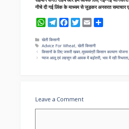
नीचे दी गई लिंक के माध्यम से जुड़कर अनवरत समाचार एवं
W
T
F
T
E
S
h
el
ac
w
m
h
at
e
e
itt
ai
ar
Categories
खेती किसानी
Tags
Advice For Wheat
,
खेती किसानी
s
gr
b
er
l
e
किसानों के लिए जरूरी खबर..मुख्यमंत्री किसान कल्याण योजना
A
a
o
प्याज आलू एवं लहसुन की आवक में बढ़ोतरी, भाव में रही स्थिरता,
p
m
o
p
k
Leave a Comment
Comment