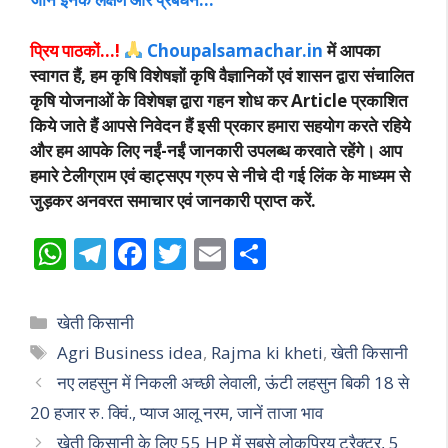
प्रिय पाठकों…!
Choupalsamachar.in
में आपका
स्वागत हैं, हम कृषि विशेषज्ञों कृषि वैज्ञानिकों एवं शासन द्वारा संचालित
कृषि योजनाओं के विशेषज्ञ द्वारा गहन शोध कर Article प्रकाशित
किये जाते हैं आपसे निवेदन हैं इसी प्रकार हमारा सहयोग करते रहिये
और हम आपके लिए नईं-नईं जानकारी उपलब्ध करवाते रहेंगे। आप
हमारे टेलीग्राम एवं व्हाट्सएप ग्रुप से नीचे दी गई लिंक के माध्यम से
जुड़कर अनवरत समाचार एवं जानकारी प्राप्त करें.
W
T
F
T
E
S
h
el
ac
w
m
h
at
e
e
itt
ai
ar
Categories
खेती किसानी
s
gr
b
er
l
e
Tags
Agri Business idea
,
Rajma ki kheti
,
खेती किसानी
A
a
o
नए लहसुन में निकली अच्छी लेवाली, ऊंटी लहसुन बिकी 18 से
p
m
o
20 हजार रु. क्विं., प्याज आलू नरम, जानें ताजा भाव
p
k
खेती किसानी के लिए 55 HP में सबसे लोकप्रिय ट्रैक्टर, 5