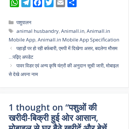
W
T
F
T
E
S
h
el
ac
w
m
h
at
e
e
itt
ai
ar
Categories
पशुपालन
s
gr
b
er
l
e
Tags
animal husbandry
,
Animall.in
,
Animall.in
A
a
o
Mobile App
,
Animall.in Mobile App Specification
p
m
o
पहाड़ों पर हो रही बर्फबारी, एमपी में दिखेगा असर, बदलेगा मौसम
p
k
…पढ़िए अपडेट
पावर विडर एवं अन्य कृषि यंत्रों की अनुदान सूची जारी, मोबाइल
से देखे अपना नाम
1 thought on “पशुओं की
खरीदी-बिक्री हुई ओर आसान,
मोबाइल से घर बैठे खरीदें और बेचें