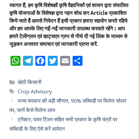
स्वागत हैं, हम कृषि विशेषज्ञों कृषि वैज्ञानिकों एवं शासन द्वारा संचालित
कृषि योजनाओं के विशेषज्ञ द्वारा गहन शोध कर Article प्रकाशित
किये जाते हैं आपसे निवेदन हैं इसी प्रकार हमारा सहयोग करते रहिये
और हम आपके लिए नईं-नईं जानकारी उपलब्ध करवाते रहेंगे। आप
हमारे टेलीग्राम एवं व्हाट्सएप ग्रुप से नीचे दी गई लिंक के माध्यम से
जुड़कर अनवरत समाचार एवं जानकारी प्राप्त करें.
W
T
F
T
E
S
h
el
ac
w
m
h
at
e
e
itt
ai
ar
Categories
खेती किसानी
s
gr
b
er
l
e
Tags
Crop Advisory
A
a
o
राज्य सरकार की बड़ी सौगात, 90% सब्सिडी पर मिलेगा सोलर
p
m
o
पंप, जानें कैसे मिलेगा लाभ
p
k
ट्रैक्टर, पावर टिलर सहित सभी प्रकार के कृषि यंत्रों पर
सब्सिडी के लिए ऐसे करें आवेदन