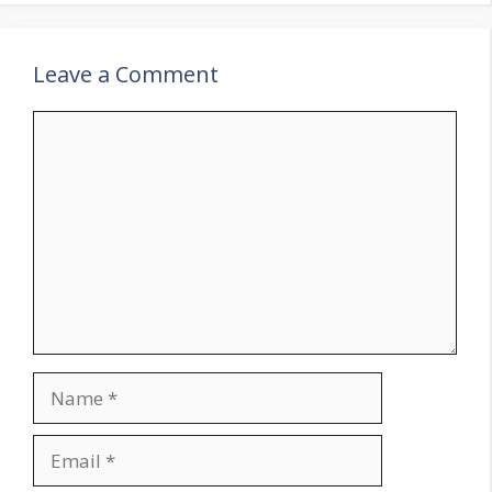
Leave a Comment
Comment
Name
Email