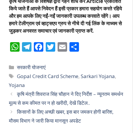
कृषि योजनाओं के विशेषज्ञ द्वारा गहन शोध कर Article प्रकाशित
किये जाते हैं आपसे निवेदन हैं इसी प्रकार हमारा सहयोग करते रहिये
और हम आपके लिए नईं-नईं जानकारी उपलब्ध करवाते रहेंगे। आप
हमारे टेलीग्राम एवं व्हाट्सएप ग्रुप से नीचे दी गई लिंक के माध्यम से
जुड़कर अनवरत समाचार एवं जानकारी प्राप्त करें.
W
T
F
T
E
S
h
el
ac
w
m
h
at
e
e
itt
ai
ar
Categories
सरकारी योजनाएं
s
gr
b
er
l
e
Tags
Gopal Credit Card Scheme
,
Sarkari Yojana
,
A
a
o
Yojana
p
m
o
कृषि मंत्री शिवराज सिंह चौहान ने दिए निर्देश – न्यूनतम समर्थन
p
k
मूल्य से कम कीमत पर न हो खरीदी, देखें डिटेल..
किसानों के लिए अच्छी खबर, इस बार जमकर होगी बारिश,
मौसम विभाग ने जारी किया मानसून अपडेट