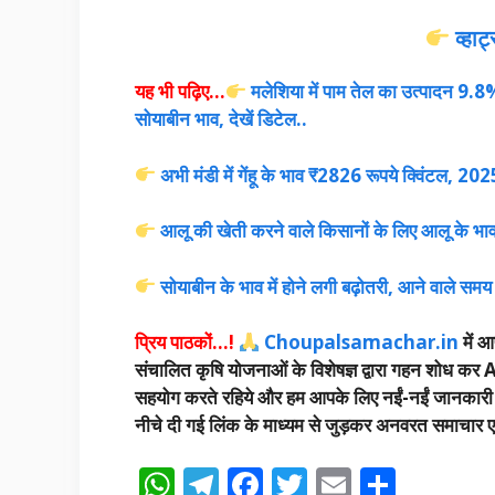
व्हा
यह भी पढ़िए…
मलेशिया में पाम तेल का उत्पादन 9.8% 
सोयाबीन भाव, देखें डिटेल..
अभी मंडी में गेंहू के भाव ₹2826 रूपये क्विंटल, 2025 म
आलू की खेती करने वाले किसानों के लिए आलू के भाव 
सोयाबीन के भाव में होने लगी बढ़ोतरी, आने वाले समय मे
प्रिय पाठकों…!
Choupalsamachar.in
में आप
संचालित कृषि योजनाओं के विशेषज्ञ द्वारा गहन शोध कर A
सहयोग करते रहिये और हम आपके लिए नईं-नईं जानकारी उपलब
नीचे दी गई लिंक के माध्यम से जुड़कर अनवरत समाचार एवं
W
T
F
T
E
S