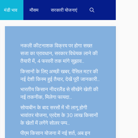
मंडी भाव
मौसम
सरकारी योजनाएं
नकली कीटनाशक विक्रय पर होगा सख्त
सजा का प्रावधान, सरकार विधेयक लाने की
तैयारी में, 4 फरवरी तक मांगे सुझाव..
किसानों के लिए अच्छी खबर, पेंसिल मटर की
नई देशी किस्म हुई तैयार, देखें पूरी जानकारी..
भारतीय किसान नीदरलैंड से सीखेंगे खेती की
नई तकनीक, मिलेगा फायदा..
सोयाबीन के बाद सरसों में भी लागू होगी
भावांतर योजना, प्रदेश के 30 लाख किसानों
के खेतों में लगेंगे सोलर पम्प..
पीएम किसान योजना में नई शर्त, अब इन