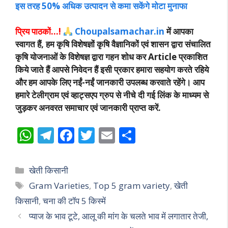
इस तरह 50% अधिक उत्पादन से कमा सकेंगे मोटा मुनाफा
प्रिय पाठकों…!
Choupalsamachar.in
में आपका
स्वागत हैं, हम कृषि विशेषज्ञों कृषि वैज्ञानिकों एवं शासन द्वारा संचालित
कृषि योजनाओं के विशेषज्ञ द्वारा गहन शोध कर Article प्रकाशित
किये जाते हैं आपसे निवेदन हैं इसी प्रकार हमारा सहयोग करते रहिये
और हम आपके लिए नईं-नईं जानकारी उपलब्ध करवाते रहेंगे। आप
हमारे टेलीग्राम एवं व्हाट्सएप ग्रुप से नीचे दी गई लिंक के माध्यम से
जुड़कर अनवरत समाचार एवं जानकारी प्राप्त करें.
W
T
F
T
E
S
h
el
ac
w
m
h
at
e
e
itt
ai
ar
Categories
खेती किसानी
s
gr
b
er
l
e
Tags
Gram Varieties
,
Top 5 gram variety
,
खेती
A
a
o
किसानी
,
चना की टॉप 5 किस्में
p
m
o
प्याज के भाव टूटे, आलू की मांग के चलते भाव में लगातार तेजी,