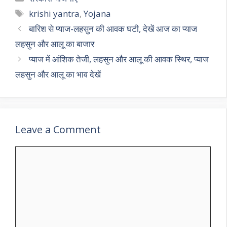
s
gr
b
er
l
e
Tags
krishi yantra
,
Yojana
A
a
o
बारिश से प्याज-लहसुन की आवक घटी, देखें आज का प्याज
p
m
o
लहसुन और आलू का बाजार
p
k
प्याज में आंशिक तेजी, लहसुन और आलू की आवक स्थिर, प्याज
लहसुन और आलू का भाव देखें
Leave a Comment
Comment