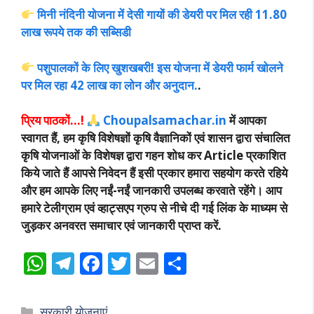
मिनी नंदिनी योजना में देसी गायों की डेयरी पर मिल रही 11.80
लाख रूपये तक की सब्सिडी
पशुपालकों के लिए खुशखबरी! इस योजना में डेयरी फार्म खोलने
पर मिल रहा 42 लाख का लोन और अनुदान.
.
प्रिय पाठकों…!
Choupalsamachar.in
में आपका
स्वागत हैं, हम कृषि विशेषज्ञों कृषि वैज्ञानिकों एवं शासन द्वारा संचालित
कृषि योजनाओं के विशेषज्ञ द्वारा गहन शोध कर Article प्रकाशित
किये जाते हैं आपसे निवेदन हैं इसी प्रकार हमारा सहयोग करते रहिये
और हम आपके लिए नईं-नईं जानकारी उपलब्ध करवाते रहेंगे। आप
हमारे टेलीग्राम एवं व्हाट्सएप ग्रुप से नीचे दी गई लिंक के माध्यम से
जुड़कर अनवरत समाचार एवं जानकारी प्राप्त करें.
W
T
F
T
E
S
h
el
ac
w
m
h
at
e
e
itt
ai
ar
Categories
सरकारी योजनाएं