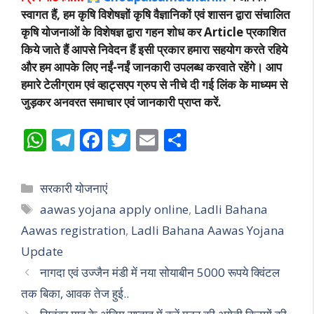
स्वागत हैं, हम कृषि विशेषज्ञों कृषि वैज्ञानिकों एवं शासन द्वारा संचालित
कृषि योजनाओं के विशेषज्ञ द्वारा गहन शोध कर Article प्रकाशित
किये जाते हैं आपसे निवेदन हैं इसी प्रकार हमारा सहयोग करते रहिये
और हम आपके लिए नईं-नईं जानकारी उपलब्ध करवाते रहेंगे। आप
हमारे टेलीग्राम एवं व्हाट्सएप ग्रुप से नीचे दी गई लिंक के माध्यम से
जुड़कर अनवरत समाचार एवं जानकारी प्राप्त करें.
W
T
F
T
E
S
h
el
ac
w
m
h
at
e
e
itt
ai
ar
Categories
सरकारी योजनाएं
s
gr
b
er
l
e
Tags
aawas yojana apply online
,
Ladli Bahana
A
a
o
Aawas registration
,
Ladli Bahana Aawas Yojana
p
m
o
Update
p
k
नागदा एवं उज्जैन मंडी में नया सोयाबीन 5000 रूपये क्विंटल
तक बिका, आवक तेज हुई..