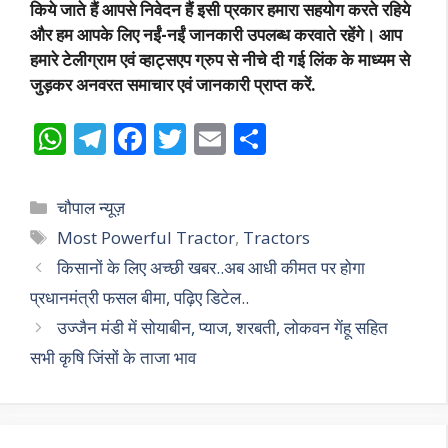
किये जाते हैं आपसे निवेदन हैं इसी प्रकार हमारा सहयोग करते रहिये
और हम आपके लिए नईं-नईं जानकारी उपलब्ध करवाते रहेंगे। आप
हमारे टेलीग्राम एवं व्हाट्सएप ग्रुप से नीचे दी गई लिंक के माध्यम से
जुड़कर अनवरत समाचार एवं जानकारी प्राप्त करें.
W
T
F
T
E
S
h
el
ac
w
m
h
at
e
e
itt
ai
ar
Categories
चौपाल न्यूज़
s
gr
b
er
l
e
Tags
Most Powerful Tractor
,
Tractors
A
a
o
किसानों के लिए अच्छी खबर..अब आधी कीमत पर होगा
p
m
o
प्रधानमंत्री फसल बीमा, पढ़िए डिटेल..
p
k
उज्जैन मंडी में सोयाबीन, प्याज, शरबती, लोकवन गेंहू सहित
सभी कृषि जिंसों के ताजा भाव