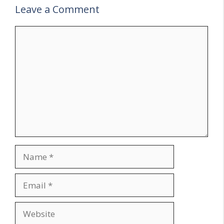
Leave a Comment
Comment
Name
Email
Website