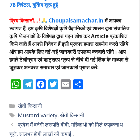
78 क्विंटल, बुकिंग शुरू हुई
प्रिय किसानों…!
Choupalsamachar.in
में आपका
स्वागत हैं, हम कृषि विशेषज्ञों कृषि वैज्ञानिकों एवं शासन द्वारा संचालित
कृषि योजनाओं के विशेषज्ञ द्वारा गहन शोध कर Article प्रकाशित
किये जाते हैं आपसे निवेदन हैं इसी प्रकार हमारा सहयोग करते रहिये
और हम आपके लिए नईं-नईं जानकारी उपलब्ध करवाते रहेंगे। आप
हमारे टेलीग्राम एवं व्हाट्सएप ग्रुप से नीचे दी गई लिंक के माध्यम से
जुड़कर अनवरत समाचार एवं जानकारी प्राप्त करें.
W
T
F
T
E
S
h
el
ac
w
m
h
at
e
e
itt
ai
ar
Categories
खेती किसानी
s
gr
b
er
l
e
Tags
Mustard variety
,
खेती किसानी
A
a
o
प्रदेश में बनेगी लखपति दीदी, महिलाओं को मिले कड़कनाथ
p
m
o
चूजे, सालभर होगी लाखों की कमाई..