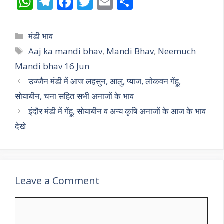
W
T
F
T
E
S
h
el
ac
w
m
h
at
e
e
itt
ai
ar
Categories
मंडी भाव
s
gr
b
er
l
e
Tags
Aaj ka mandi bhav
,
Mandi Bhav
,
Neemuch
A
a
o
Mandi bhav 16 Jun
p
m
o
उज्जैन मंडी में आज लहसुन, आलु, प्याज, लोकवन गेंहू,
p
k
सोयाबीन, चना सहित सभी अनाजों के भाव
इंदौर मंडी में गेंहू, सोयाबीन व अन्य कृषि अनाजों के आज के भाव
देखे
Leave a Comment
Comment