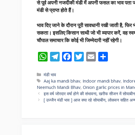
से पूर्व अपनी नजदीकी मंडी में अपनी फसल का भाव पता ज
मंडी से प्राप्त होते हैं।
भाव दिए जाने के दौरान पूरी सावधानी रखी जाती है, फिर 
सकता। इसलिए किसान साथी जो भी व्यापार करें, वह स्वयं
चौपाल समाचार कि कोई भी जिम्मेदारी नहीं रहेगी।
W
T
F
T
E
S
h
el
ac
w
m
h
at
e
e
itt
ai
ar
Categories
मंडी भाव
Tags
Aaj ka mandi bhav
,
Indoor mandi bhav
,
Indor
s
gr
b
er
l
e
Neemuch Mandi Bhav
,
Onion garlic prices in Man
A
a
o
इस वर्ष जोरदार वर्षा होने की संभावना, खरीफ सीजन में सोयाबीन
[ उज्जैन मंडी भाव ] आज क्या रहे सोयाबीन, लोकवन सहित अन्य 
p
m
o
p
k