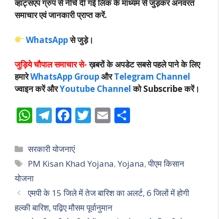
व्हाट्सएप ग्रुप से नीचे दी गई लिंक के माध्यम से जुड़कर अनवरत
समाचार एवं जानकारी प्राप्त करें.
WhatsApp
से जुड़े।
जुड़िये चौपाल समाचार से-
ख़बरों के अपडेट सबसे पहले पाने के लिए
हमारे
WhatsApp Group
और
Telegram Channel
ज्वाइन करें और
Youtube Channel
को Subscribe करें।
W
T
F
T
E
S
h
el
ac
w
m
h
at
e
e
itt
ai
ar
Categories
सरकारी योजनाएं
s
gr
b
er
l
e
Tags
PM Kisan Khad Yojana
,
Yojana
,
पीएम किसान
A
a
o
योजना
p
m
o
एमपी के 15 जिले में तेज बारिश का अलर्ट, 6 जिलों में होगी
p
k
हल्की बारिश, पढ़िए मौसम पूर्वानुमान