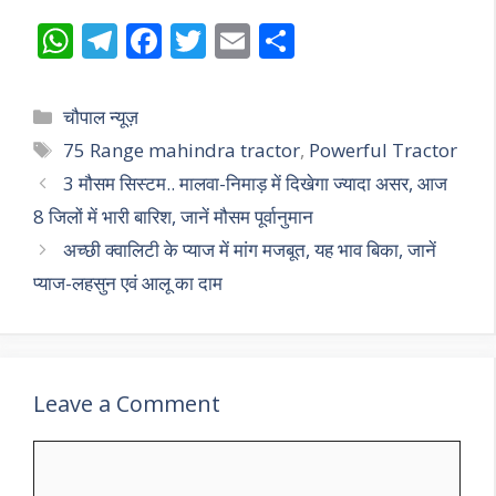
W
T
F
T
E
S
h
el
ac
w
m
h
at
e
e
itt
ai
ar
Categories
चौपाल न्यूज़
s
gr
b
er
l
e
Tags
75 Range mahindra tractor
,
Powerful Tractor
A
a
o
3 मौसम सिस्टम.. मालवा-निमाड़ में दिखेगा ज्यादा असर, आज
p
m
o
8 जिलों में भारी बारिश, जानें मौसम पूर्वानुमान
p
k
अच्छी क्वालिटी के प्याज में मांग मजबूत, यह भाव बिका, जानें
प्याज-लहसुन एवं आलू का दाम
Leave a Comment
Comment