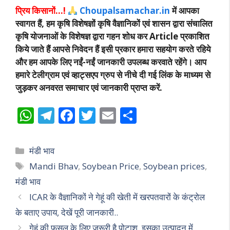
प्रिय किसानों…!
Choupalsamachar.in
में आपका
स्वागत हैं, हम कृषि विशेषज्ञों कृषि वैज्ञानिकों एवं शासन द्वारा संचालित
कृषि योजनाओं के विशेषज्ञ द्वारा गहन शोध कर Article प्रकाशित
किये जाते हैं आपसे निवेदन हैं इसी प्रकार हमारा सहयोग करते रहिये
और हम आपके लिए नईं-नईं जानकारी उपलब्ध करवाते रहेंगे। आप
हमारे टेलीग्राम एवं व्हाट्सएप ग्रुप से नीचे दी गई लिंक के माध्यम से
जुड़कर अनवरत समाचार एवं जानकारी प्राप्त करें.
W
T
F
T
E
S
h
el
ac
w
m
h
at
e
e
itt
ai
ar
Categories
मंडी भाव
s
gr
b
er
l
e
Tags
Mandi Bhav
,
Soybean Price
,
Soybean prices
,
A
a
o
मंडी भाव
p
m
o
ICAR के वैज्ञान‍िकों ने गेहूं की खेती में खरपतवारों के कंट्रोल
p
k
के बताए उपाय, देखें पूरी जानकारी..
गेहूं की फसल के लिए जरूरी है पोटाश, इसका उत्पादन में