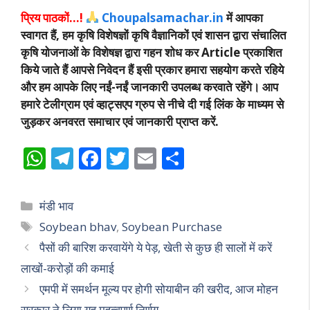
प्रिय पाठकों…!
Choupalsamachar.in
में आपका
स्वागत हैं, हम कृषि विशेषज्ञों कृषि वैज्ञानिकों एवं शासन द्वारा संचालित
कृषि योजनाओं के विशेषज्ञ द्वारा गहन शोध कर Article प्रकाशित
किये जाते हैं आपसे निवेदन हैं इसी प्रकार हमारा सहयोग करते रहिये
और हम आपके लिए नईं-नईं जानकारी उपलब्ध करवाते रहेंगे। आप
हमारे टेलीग्राम एवं व्हाट्सएप ग्रुप से नीचे दी गई लिंक के माध्यम से
जुड़कर अनवरत समाचार एवं जानकारी प्राप्त करें.
W
T
F
T
E
S
h
el
ac
w
m
h
at
e
e
itt
ai
ar
Categories
मंडी भाव
s
gr
b
er
l
e
Tags
Soybean bhav
,
Soybean Purchase
A
a
o
पैसों की बारिश करवायेंगे ये पेड़, खेती से कुछ ही सालों में करें
p
m
o
लाखों-करोड़ों की कमाई
p
k
एमपी में समर्थन मूल्य पर होगी सोयाबीन की खरीद, आज मोहन
सरकार ने लिया यह महत्वपूर्ण निर्णय