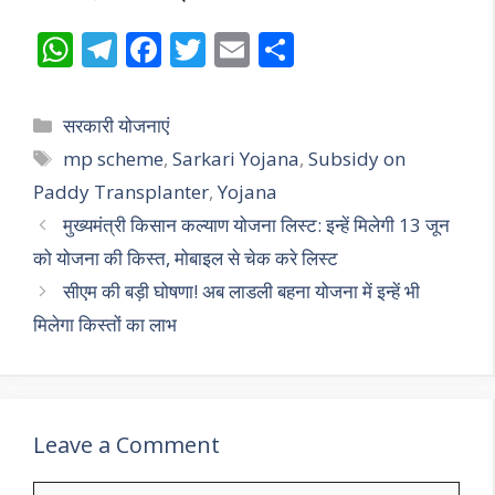
W
T
F
T
E
S
h
el
ac
w
m
h
at
e
e
itt
ai
ar
Categories
सरकारी योजनाएं
s
gr
b
er
l
e
Tags
mp scheme
,
Sarkari Yojana
,
Subsidy on
A
a
o
Paddy Transplanter
,
Yojana
p
m
o
मुख्यमंत्री किसान कल्याण योजना लिस्ट: इन्हें मिलेगी 13 जून
p
k
को योजना की किस्त, मोबाइल से चेक करे लिस्ट
सीएम की बड़ी घोषणा! अब लाडली बहना योजना में इन्हें भी
मिलेगा किस्तों का लाभ
Leave a Comment
Comment