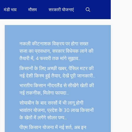
मंडी भाव
मौसम
सरकारी योजनाएं
नकली कीटनाशक विक्रय पर होगा सख्त
सजा का प्रावधान, सरकार विधेयक लाने की
तैयारी में, 4 फरवरी तक मांगे सुझाव..
किसानों के लिए अच्छी खबर, पेंसिल मटर की
नई देशी किस्म हुई तैयार, देखें पूरी जानकारी..
भारतीय किसान नीदरलैंड से सीखेंगे खेती की
नई तकनीक, मिलेगा फायदा..
सोयाबीन के बाद सरसों में भी लागू होगी
भावांतर योजना, प्रदेश के 30 लाख किसानों
के खेतों में लगेंगे सोलर पम्प..
पीएम किसान योजना में नई शर्त, अब इन