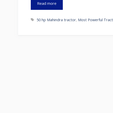
Read more
Tags
50 hp Mahindra tractor
,
Most Powerful Trac