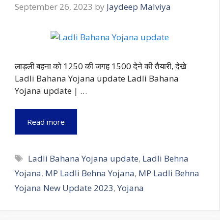
September 26, 2023
by
Jaydeep Malviya
लाड़ली बहना को 1250 की जगह 1500 देने की तैयारी, देखे
Ladli Bahana Yojana update Ladli Bahana
Yojana update | …
Read more
Tags
Ladli Bahana Yojana update
,
Ladli Behna
Yojana
,
MP Ladli Behna Yojana
,
MP Ladli Behna
Yojana New Update 2023
,
Yojana