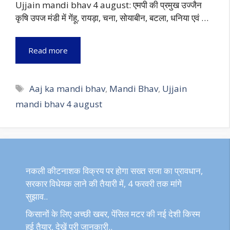
Ujjain mandi bhav 4 august: एमपी की प्रमुख उज्जैन
कृषि उपज मंडी में गेंहू, रायड़ा, चना, सोयाबीन, बटला, धनिया एवं …
Read more
Tags
Aaj ka mandi bhav
,
Mandi Bhav
,
Ujjain
mandi bhav 4 august
नकली कीटनाशक विक्रय पर होगा सख्त सजा का प्रावधान,
सरकार विधेयक लाने की तैयारी में, 4 फरवरी तक मांगे
सुझाव..
किसानों के लिए अच्छी खबर, पेंसिल मटर की नई देशी किस्म
हुई तैयार, देखें पूरी जानकारी..