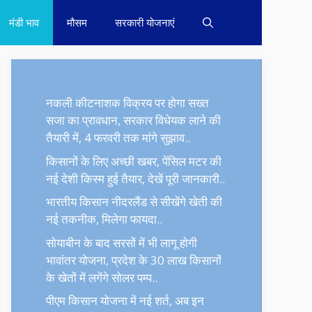
मंडी भाव
मौसम
सरकारी योजनाएं
नकली कीटनाशक विक्रय पर होगा सख्त
सजा का प्रावधान, सरकार विधेयक लाने की
तैयारी में, 4 फरवरी तक मांगे सुझाव..
किसानों के लिए अच्छी खबर, पेंसिल मटर की
नई देशी किस्म हुई तैयार, देखें पूरी जानकारी..
भारतीय किसान नीदरलैंड से सीखेंगे खेती की
नई तकनीक, मिलेगा फायदा..
सोयाबीन के बाद सरसों में भी लागू होगी
भावांतर योजना, प्रदेश के 30 लाख किसानों
के खेतों में लगेंगे सोलर पम्प..
पीएम किसान योजना में नई शर्त, अब इन