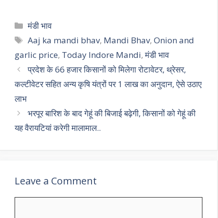
h
el
ac
w
m
h
at
e
e
itt
ai
ar
Categories
मंडी भाव
s
gr
b
er
l
e
Tags
Aaj ka mandi bhav
,
Mandi Bhav
,
Onion and
A
a
o
garlic price
,
Today Indore Mandi
,
मंडी भाव
p
m
o
प्रदेश के 66 हजार किसानों को मिलेगा रोटावेटर, थ्रेसर,
p
k
कल्टीवेटर सहित अन्य कृषि यंत्रों पर 1 लाख का अनुदान, ऐसे उठाए
लाभ
भरपूर बारिश के बाद गेहूं की बिजाई बढ़ेगी, किसानों को गेहूं की
यह वैरायटियां करेगी मालामाल..
Leave a Comment
Comment