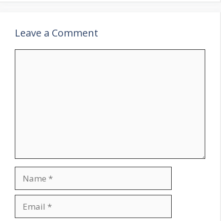
Leave a Comment
Comment
Name
Email