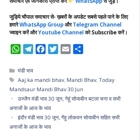
समाचार एवं जानकारी प्राप्त करें
WhatsApp
से जुड़े।
जुड़िये चौपाल समाचार से-
ख़बरों के अपडेट सबसे पहले पाने के लिए
हमारे
WhatsApp Group
और
Telegram Channel
ज्वाइन करें और
Youtube Channel
को Subscribe करें।
W
T
F
T
E
S
h
el
ac
w
m
h
at
e
e
itt
ai
ar
Categories
मंडी भाव
s
gr
b
er
l
e
Tags
Aaj ka mandi bhav
,
Mandi Bhav
,
Today
A
a
o
Mandsaur Mandi B­hav 30 Jun
p
m
o
उज्जैन मंडी भाव 30 जून, गेहूं सोयाबीन बटला चना व सभी
p
k
अनाजों के आज के भाव
इंदौर मंडी भाव 30 जून, गेंहू लोकवन सोयाबीन सहित सभी
अनाजों के आज के भाव