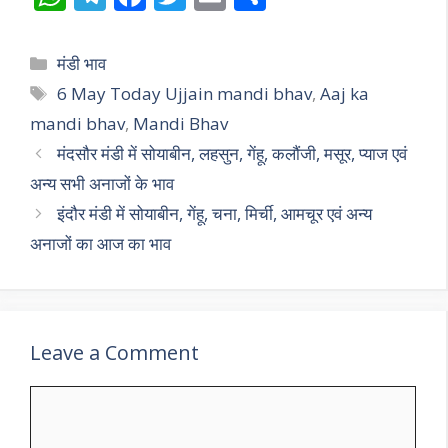
h
el
ac
w
m
h
at
e
e
itt
ai
ar
Categories
मंडी भाव
s
gr
b
er
l
e
Tags
6 May Today Ujjain mandi bhav
,
Aaj ka
A
a
o
mandi bhav
,
Mandi Bhav
p
m
o
मंदसौर मंडी में सोयाबीन, लहसुन, गेंहू, कलौंजी, मसूर, प्याज एवं
p
k
अन्य सभी अनाजों के भाव
इंदौर मंडी में सोयाबीन, गेंहू, चना, मिर्ची, आमचूर एवं अन्य
अनाजों का आज का भाव
Leave a Comment
Comment