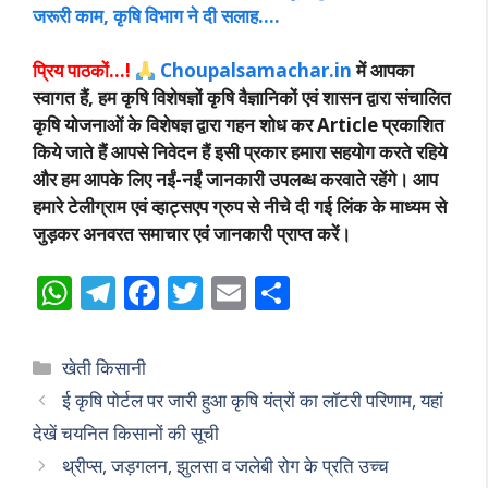
जरूरी काम, कृषि विभाग ने दी सलाह….
प्रिय पाठकों…!
Choupalsamachar.in
में आपका
स्वागत हैं, हम कृषि विशेषज्ञों कृषि वैज्ञानिकों एवं शासन द्वारा संचालित
कृषि योजनाओं के विशेषज्ञ द्वारा गहन शोध कर Article प्रकाशित
किये जाते हैं आपसे निवेदन हैं इसी प्रकार हमारा सहयोग करते रहिये
और हम आपके लिए नईं-नईं जानकारी उपलब्ध करवाते रहेंगे। आप
हमारे टेलीग्राम एवं व्हाट्सएप ग्रुप से नीचे दी गई लिंक के माध्यम से
जुड़कर अनवरत समाचार एवं जानकारी प्राप्त करें।
W
T
F
T
E
S
h
el
ac
w
m
h
at
e
e
itt
ai
ar
Categories
खेती किसानी
s
gr
b
er
l
e
ई कृषि पोर्टल पर जारी हुआ कृषि यंत्रों का लॉटरी परिणाम, यहां
A
a
o
देखें चयनित किसानों की सूची
p
m
o
थ्रीप्स, जड़गलन, झुलसा व जलेबी रोग के प्रति उच्च