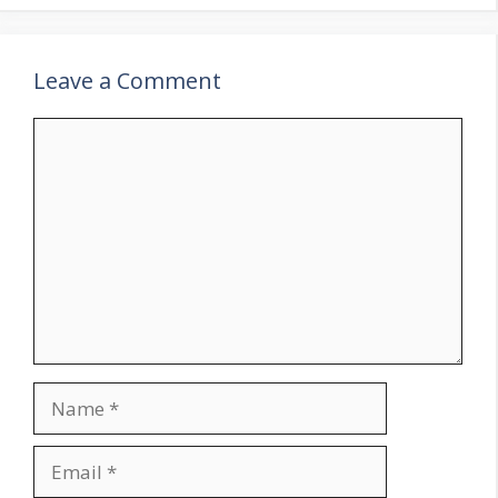
Leave a Comment
Comment
Name
Email