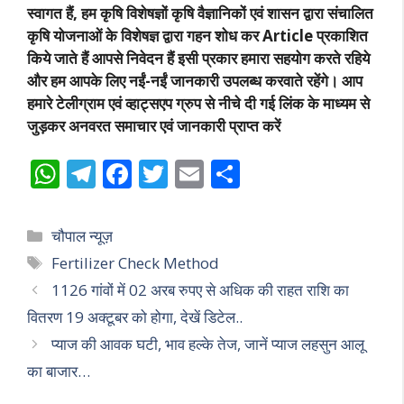
स्वागत हैं, हम कृषि विशेषज्ञों कृषि वैज्ञानिकों एवं शासन द्वारा संचालित
कृषि योजनाओं के विशेषज्ञ द्वारा गहन शोध कर Article प्रकाशित
किये जाते हैं आपसे निवेदन हैं इसी प्रकार हमारा सहयोग करते रहिये
और हम आपके लिए नईं-नईं जानकारी उपलब्ध करवाते रहेंगे। आप
हमारे टेलीग्राम एवं व्हाट्सएप ग्रुप से नीचे दी गई लिंक के माध्यम से
जुड़कर अनवरत समाचार एवं जानकारी प्राप्त करें
W
T
F
T
E
S
h
el
ac
w
m
h
at
e
e
itt
ai
ar
Categories
चौपाल न्यूज़
s
gr
b
er
l
e
Tags
Fertilizer Check Method
A
a
o
1126 गांवों में 02 अरब रुपए से अधिक की राहत राशि‍ का
p
m
o
वितरण 19 अक्‍टूबर को होगा, देखें डिटेल..
p
k
प्याज की आवक घटी, भाव हल्के तेज, जानें प्याज लहसुन आलू
का बाजार…