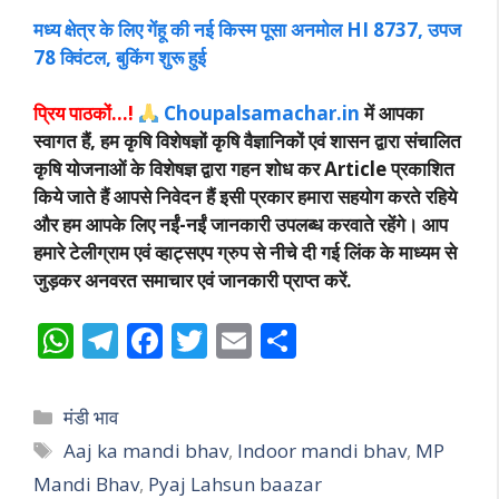
मध्य क्षेत्र के लिए गेंहू की नई किस्म पूसा अनमोल HI 8737, उपज
78 क्विंटल, बुकिंग शुरू हुई
प्रिय पाठकों…!
Choupalsamachar.in
में आपका
स्वागत हैं, हम कृषि विशेषज्ञों कृषि वैज्ञानिकों एवं शासन द्वारा संचालित
कृषि योजनाओं के विशेषज्ञ द्वारा गहन शोध कर Article प्रकाशित
किये जाते हैं आपसे निवेदन हैं इसी प्रकार हमारा सहयोग करते रहिये
और हम आपके लिए नईं-नईं जानकारी उपलब्ध करवाते रहेंगे। आप
हमारे टेलीग्राम एवं व्हाट्सएप ग्रुप से नीचे दी गई लिंक के माध्यम से
जुड़कर अनवरत समाचार एवं जानकारी प्राप्त करें.
W
T
F
T
E
S
h
el
ac
w
m
h
at
e
e
itt
ai
ar
Categories
मंडी भाव
s
gr
b
er
l
e
Tags
Aaj ka mandi bhav
,
Indoor mandi bhav
,
MP
A
a
o
Mandi Bhav
,
Pyaj Lahsun baazar