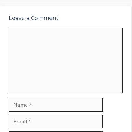
Leave a Comment
Comment
Name
Email