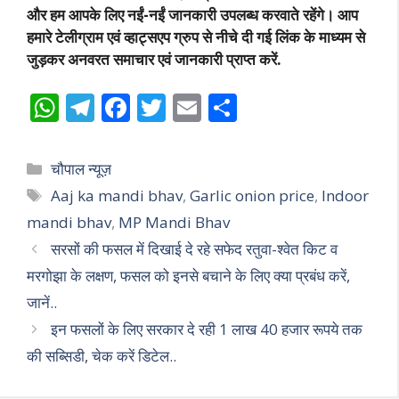
और हम आपके लिए नईं-नईं जानकारी उपलब्ध करवाते रहेंगे। आप
हमारे टेलीग्राम एवं व्हाट्सएप ग्रुप से नीचे दी गई लिंक के माध्यम से
जुड़कर अनवरत समाचार एवं जानकारी प्राप्त करें.
W
T
F
T
E
S
h
el
ac
w
m
h
at
e
e
itt
ai
ar
Categories
चौपाल न्यूज़
s
gr
b
er
l
e
Tags
Aaj ka mandi bhav
,
Garlic onion price
,
Indoor
A
a
o
mandi bhav
,
MP Mandi Bhav
p
m
o
सरसों की फसल में दिखाई दे रहे सफेद रतुवा-श्वेत किट व
p
k
मरगोझा के लक्षण, फसल को इनसे बचाने के लिए क्या प्रबंध करें,
जानें..
इन फसलों के लिए सरकार दे रही 1 लाख 40 हजार रूपये तक
की सब्सिडी, चेक करें डिटेल..