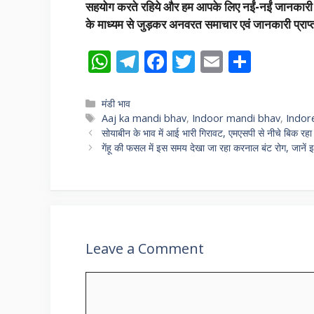
सहयोग करते रहिये और हम आपके लिए नईं-नईं जानकारी उपल
के माध्यम से जुड़कर अनवरत समाचार एवं जानकारी प्राप्त
W
T
F
T
E
S
h
el
ac
w
m
h
at
e
e
itt
ai
ar
Categories
मंडी भाव
Tags
Aaj ka mandi bhav
,
Indoor mandi bhav
,
Indor
s
gr
b
er
l
e
सोयाबीन के भाव में आई भारी गिरावट, एमएसपी से नीचे बिक रहा स
A
a
o
गेंहू की फसल में इस समय देखा जा रहा करनाल बंट रोग, जानें 
p
m
o
p
k
Leave a Comment
Comment