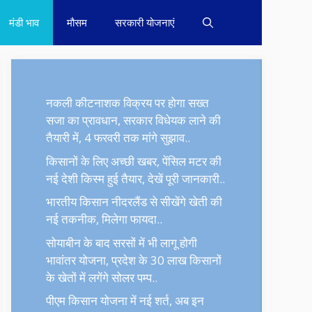
मंडी भाव
मौसम
सरकारी योजनाएं
नकली कीटनाशक विक्रय पर होगा सख्त
सजा का प्रावधान, सरकार विधेयक लाने की
तैयारी में, 4 फरवरी तक मांगे सुझाव..
किसानों के लिए अच्छी खबर, पेंसिल मटर की
नई देशी किस्म हुई तैयार, देखें पूरी जानकारी..
भारतीय किसान नीदरलैंड से सीखेंगे खेती की
नई तकनीक, मिलेगा फायदा..
सोयाबीन के बाद सरसों में भी लागू होगी
भावांतर योजना, प्रदेश के 30 लाख किसानों
के खेतों में लगेंगे सोलर पम्प..
पीएम किसान योजना में नई शर्त, अब इन