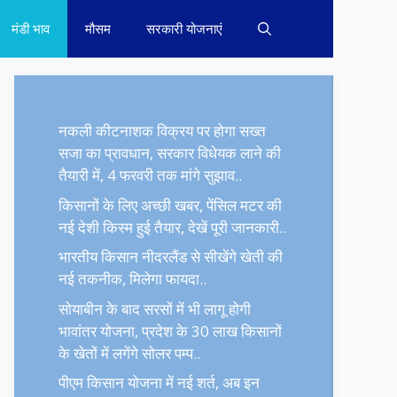
मंडी भाव
मौसम
सरकारी योजनाएं
नकली कीटनाशक विक्रय पर होगा सख्त
सजा का प्रावधान, सरकार विधेयक लाने की
तैयारी में, 4 फरवरी तक मांगे सुझाव..
किसानों के लिए अच्छी खबर, पेंसिल मटर की
नई देशी किस्म हुई तैयार, देखें पूरी जानकारी..
भारतीय किसान नीदरलैंड से सीखेंगे खेती की
नई तकनीक, मिलेगा फायदा..
सोयाबीन के बाद सरसों में भी लागू होगी
भावांतर योजना, प्रदेश के 30 लाख किसानों
के खेतों में लगेंगे सोलर पम्प..
पीएम किसान योजना में नई शर्त, अब इन