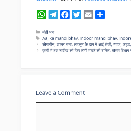
W
T
F
T
E
S
h
el
ac
w
m
h
at
e
e
itt
ai
ar
Categories
मंडी भाव
Tags
Aaj ka mandi bhav
,
Indoor mandi bhav
,
Indor
s
gr
b
er
l
e
सोयाबीन, डालर चना, लहसुन के दाम में आई तेजी, प्याज, उड़द, 
A
a
o
एमपी में इस तारीख को फिर होगी मावठे की बारिश, मौसम विभाग ने 
p
m
o
p
k
Leave a Comment
Comment