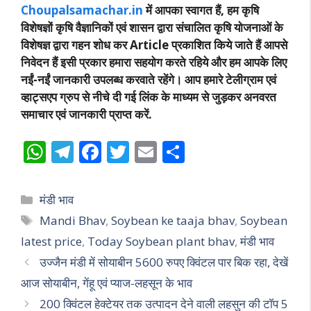
Choupalsamachar.in
में आपका स्वागत हैं, हम कृषि
विशेषज्ञों कृषि वैज्ञानिकों एवं शासन द्वारा संचालित कृषि योजनाओं के
विशेषज्ञ द्वारा गहन शोध कर Article प्रकाशित किये जाते हैं आपसे
निवेदन हैं इसी प्रकार हमारा सहयोग करते रहिये और हम आपके लिए
नईं-नईं जानकारी उपलब्ध करवाते रहेंगे। आप हमारे टेलीग्राम एवं
व्हाट्सएप ग्रुप से नीचे दी गई लिंक के माध्यम से जुड़कर अनवरत
समाचार एवं जानकारी प्राप्त करें.
W
T
F
T
E
S
h
el
ac
w
m
h
at
e
e
itt
ai
ar
Categories
मंडी भाव
s
gr
b
er
l
e
Tags
Mandi Bhav
,
Soybean ke taaja bhav
,
Soybean
A
a
o
latest price
,
Today Soybean plant bhav
,
मंडी भाव
p
m
o
उज्जैन मंडी में सोयाबीन 5600 रुपए क्विंटल पार बिक रहा, देखें
p
k
आज सोयाबीन, गेंहू एवं प्याज-लहसून के भाव
200 क्विंटल हेक्टेयर तक उत्पादन देने वाली लहसुन की टॉप 5