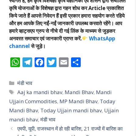
स्वागत हैं, हम कृषि विशेषज्ञों कृषि वैज्ञानिकों एवं शासन द्वारा संचालित
कृषि योजनाओं के विशेषज्ञ द्वारा गहन शोध कर Article प्रकाशित
किये जाते हैं आपसे निवेदन हैं इसी प्रकार हमारा सहयोग करते रहिये
और हम आपके लिए नईं-नईं जानकारी उपलब्ध करवाते रहेंगे। आप
हमारे व्हाट्सएप ग्रुप से नीचे दी गई लिंक के माध्यम से जुड़कर
अनवरत समाचार एवं जानकारी प्राप्त करें.
WhatsApp
channel
से जुड़े।
W
T
F
T
E
S
h
el
ac
w
m
h
at
e
e
itt
ai
ar
Categories
मंडी भाव
s
gr
b
er
l
e
Tags
Aaj ka mandi bhav
,
Mandi Bhav
,
Mandi
A
a
o
Ujjain Commodities
,
MP Mandi Bhav
,
Today
p
m
o
Mandi Bhav
,
Today Ujjain mandi bhav
,
Ujjain
p
k
mandi bhav
,
मंडी भाव
एमपी, यूपी, राजस्थान में हो रही बारिश, 21 राज्यों में बारिश का