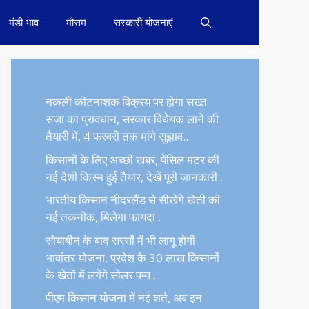
मंडी भाव
मौसम
सरकारी योजनाएं
नकली कीटनाशक विक्रय पर होगा सख्त
सजा का प्रावधान, सरकार विधेयक लाने की
तैयारी में, 4 फरवरी तक मांगे सुझाव..
किसानों के लिए अच्छी खबर, पेंसिल मटर की
नई देशी किस्म हुई तैयार, देखें पूरी जानकारी..
भारतीय किसान नीदरलैंड से सीखेंगे खेती की
नई तकनीक, मिलेगा फायदा..
सोयाबीन के बाद सरसों में भी लागू होगी
भावांतर योजना, प्रदेश के 30 लाख किसानों
के खेतों में लगेंगे सोलर पम्प..
पीएम किसान योजना में नई शर्त, अब इन