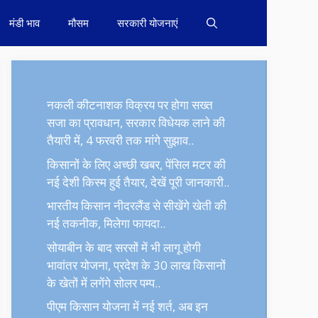
मंडी भाव
मौसम
सरकारी योजनाएं
नकली कीटनाशक विक्रय पर होगा सख्त
सजा का प्रावधान, सरकार विधेयक लाने की
तैयारी में, 4 फरवरी तक मांगे सुझाव..
किसानों के लिए अच्छी खबर, पेंसिल मटर की
नई देशी किस्म हुई तैयार, देखें पूरी जानकारी..
भारतीय किसान नीदरलैंड से सीखेंगे खेती की
नई तकनीक, मिलेगा फायदा..
सोयाबीन के बाद सरसों में भी लागू होगी
भावांतर योजना, प्रदेश के 30 लाख किसानों
के खेतों में लगेंगे सोलर पम्प..
पीएम किसान योजना में नई शर्त, अब इन