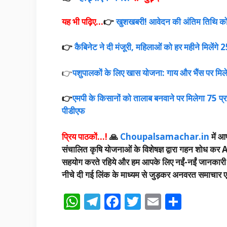
यह भी पढ़िए…
👉
खुशखबरी! आवेदन की अंतिम तिथि को
👉
कैबिनेट ने दी मंजूरी, महिलाओं को हर महीने मिलेंगे
👉
पशुपालकों के लिए खास योजना: गाय और भैंस पर मिलेगी
👉
एमपी के किसानों को तालाब बनवाने पर मिलेगा 75 प्र
पीडीएफ
प्रिय पाठकों…!
🙏
Choupalsamachar.in
में आप
संचालित कृषि योजनाओं के विशेषज्ञ द्वारा गहन शोध कर A
सहयोग करते रहिये और हम आपके लिए नईं-नईं जानकारी उपलब
नीचे दी गई लिंक के माध्यम से जुड़कर अनवरत समाचार एवं
W
T
F
T
E
S
h
el
ac
w
m
h