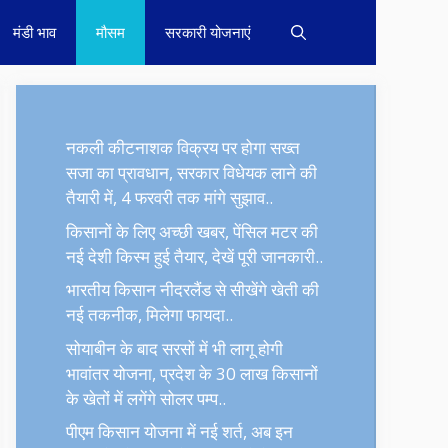
मंडी भाव
मौसम
सरकारी योजनाएं
नकली कीटनाशक विक्रय पर होगा सख्त
सजा का प्रावधान, सरकार विधेयक लाने की
तैयारी में, 4 फरवरी तक मांगे सुझाव..
किसानों के लिए अच्छी खबर, पेंसिल मटर की
नई देशी किस्म हुई तैयार, देखें पूरी जानकारी..
भारतीय किसान नीदरलैंड से सीखेंगे खेती की
नई तकनीक, मिलेगा फायदा..
सोयाबीन के बाद सरसों में भी लागू होगी
भावांतर योजना, प्रदेश के 30 लाख किसानों
के खेतों में लगेंगे सोलर पम्प..
पीएम किसान योजना में नई शर्त, अब इन