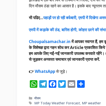
दिन मौसम ठंडा रहने का आसार है। इसके बाद न्यूनतम ताप
भी पढिए…
पहाड़ों पर हो रही बर्फबारी, एमपी में दिखेगा
एमपी में कड़ाके की ठंड, बारिश‌ होगी, कोहरा छाने की सं
Choupalsamachar.in
में आपका स्वागत हैं, हम कृ
के विशेषज्ञ द्वारा गहन शोध कर Article प्रकाशित किये 
हम आपके लिए नईं-नईं जानकारी उपलब्ध करवाते रहेंगे। आप 
से जुड़कर अनवरत समाचार एवं जानकारी प्राप्त करें.
👉
WhatsApp
से जुड़े।
W
T
F
T
E
S
h
el
ac
w
m
h
at
e
e
itt
ai
ar
Categories
मौसम
Tags
MP Today Weather Forecast
,
MP weather