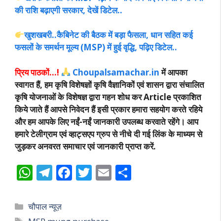
की राशि बढ़ाएगी सरकार, देखें डिटेल..
खुशखबरी..कैबिनेट की बैठक में बड़ा फैसला, धान सहित कई
फसलों के समर्थन मूल्य (MSP) में हुई वृद्धि, पढ़िए डिटेल..
प्रिय पाठकों…!
Choupalsamachar.in
में आपका
स्वागत हैं, हम कृषि विशेषज्ञों कृषि वैज्ञानिकों एवं शासन द्वारा संचालित
कृषि योजनाओं के विशेषज्ञ द्वारा गहन शोध कर Article प्रकाशित
किये जाते हैं आपसे निवेदन हैं इसी प्रकार हमारा सहयोग करते रहिये
और हम आपके लिए नईं-नईं जानकारी उपलब्ध करवाते रहेंगे। आप
हमारे टेलीग्राम एवं व्हाट्सएप ग्रुप से नीचे दी गई लिंक के माध्यम से
जुड़कर अनवरत समाचार एवं जानकारी प्राप्त करें.
W
T
F
T
E
S
h
el
ac
w
m
h
at
e
e
itt
ai
ar
Categories
चौपाल न्यूज़
s
gr
b
er
l
e
Tags