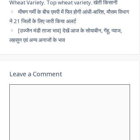
A
a
o
Wheat Variety
,
Top wheat variety
,
खेती किसानी
p
m
o
भीषण गर्मी के बीच एमपी में फिर होगी आंधी-बारिश, मौसम विभाग
p
k
ने 21 जिलों के लिए जारी किया अलर्ट
[उज्जैन मंडी ताजा भाव] देखें आज के सोयाबीन, गेंहू, प्याज,
लहसुन एवं अन्य अनाजों के भाव
Leave a Comment
Comment