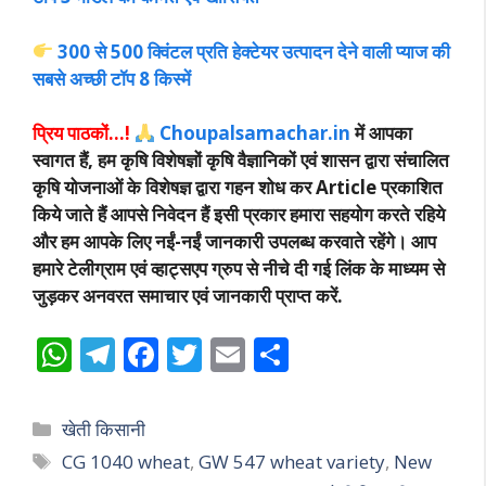
300 से 500 क्विंटल प्रति हेक्टेयर उत्पादन देने वाली प्याज की
सबसे अच्छी टॉप 8 किस्में
प्रिय पाठकों…!
Choupalsamachar.in
में आपका
स्वागत हैं, हम कृषि विशेषज्ञों कृषि वैज्ञानिकों एवं शासन द्वारा संचालित
कृषि योजनाओं के विशेषज्ञ द्वारा गहन शोध कर Article प्रकाशित
किये जाते हैं आपसे निवेदन हैं इसी प्रकार हमारा सहयोग करते रहिये
और हम आपके लिए नईं-नईं जानकारी उपलब्ध करवाते रहेंगे। आप
हमारे टेलीग्राम एवं व्हाट्सएप ग्रुप से नीचे दी गई लिंक के माध्यम से
जुड़कर अनवरत समाचार एवं जानकारी प्राप्त करें.
W
T
F
T
E
S
h
el
ac
w
m
h
at
e
e
itt
ai
ar
Categories
खेती किसानी
s
gr
b
er
l
e
Tags
CG 1040 wheat
,
GW 547 wheat variety
,
New