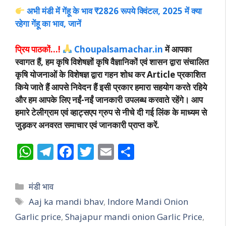
अभी मंडी में गेंहू के भाव ₹2826 रूपये क्विंटल, 2025 में क्या
रहेगा गेंहू का भाव, जानें
प्रिय पाठकों…!
Choupalsamachar.in
में आपका
स्वागत हैं, हम कृषि विशेषज्ञों कृषि वैज्ञानिकों एवं शासन द्वारा संचालित
कृषि योजनाओं के विशेषज्ञ द्वारा गहन शोध कर Article प्रकाशित
किये जाते हैं आपसे निवेदन हैं इसी प्रकार हमारा सहयोग करते रहिये
और हम आपके लिए नईं-नईं जानकारी उपलब्ध करवाते रहेंगे। आप
हमारे टेलीग्राम एवं व्हाट्सएप ग्रुप से नीचे दी गई लिंक के माध्यम से
जुड़कर अनवरत समाचार एवं जानकारी प्राप्त करें.
W
T
F
T
E
S
h
el
ac
w
m
h
at
e
e
itt
ai
ar
Categories
मंडी भाव
s
gr
b
er
l
e
Tags
Aaj ka mandi bhav
,
Indore Mandi Onion
A
a
o
Garlic price
,
Shajapur mandi onion Garlic Price
,