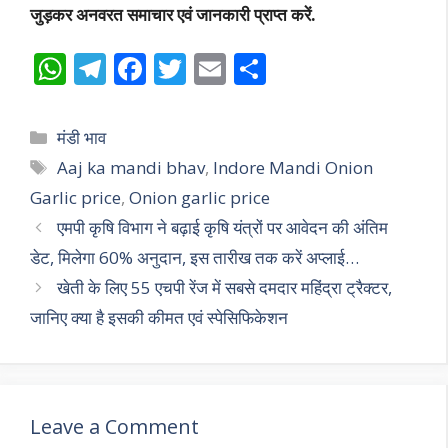
जुड़कर अनवरत समाचार एवं जानकारी प्राप्त करें.
W
T
F
T
E
S
h
el
ac
w
m
h
at
e
e
itt
ai
ar
Categories
मंडी भाव
s
gr
b
er
l
e
Tags
Aaj ka mandi bhav
,
Indore Mandi Onion
A
a
o
Garlic price
,
Onion garlic price
p
m
o
एमपी कृषि विभाग ने बढ़ाई कृषि यंत्रों पर आवेदन की अंतिम
p
k
डेट, मिलेगा 60% अनुदान, इस तारीख तक करें अप्लाई…
खेती के लिए 55 एचपी रेंज में सबसे दमदार महिंद्रा ट्रैक्टर,
जानिए क्या है इसकी कीमत एवं स्पेसिफिकेशन
Leave a Comment