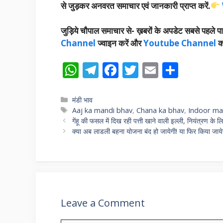
से जुड़कर अनवरत समाचार एवं जानकारी प्राप्त करें.
जुड़िये चौपाल समाचार से-
ख़बरों के अपडेट सबसे पहले पा
Channel
ज्वाइन करें और
Youtube Channel
क
W
T
F
T
E
S
h
el
ac
w
m
h
at
e
e
itt
ai
ar
Categories
मंडी भाव
Tags
Aaj ka mandi bhav
,
Chana ka bhav
,
Indoor ma
s
gr
b
er
l
e
गेंहू की फसल में दिख रही पत्ती खाने वाली इल्ली, नियंत्रण के ल
A
a
o
क्या अब लाडली बहना योजना बंद हो जायेगी! या फिर किया जाय
p
m
o
p
k
Leave a Comment