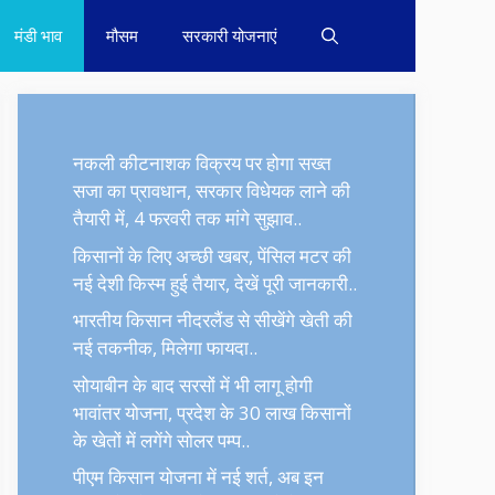
मंडी भाव
मौसम
सरकारी योजनाएं
नकली कीटनाशक विक्रय पर होगा सख्त
सजा का प्रावधान, सरकार विधेयक लाने की
तैयारी में, 4 फरवरी तक मांगे सुझाव..
किसानों के लिए अच्छी खबर, पेंसिल मटर की
नई देशी किस्म हुई तैयार, देखें पूरी जानकारी..
भारतीय किसान नीदरलैंड से सीखेंगे खेती की
नई तकनीक, मिलेगा फायदा..
सोयाबीन के बाद सरसों में भी लागू होगी
भावांतर योजना, प्रदेश के 30 लाख किसानों
के खेतों में लगेंगे सोलर पम्प..
पीएम किसान योजना में नई शर्त, अब इन