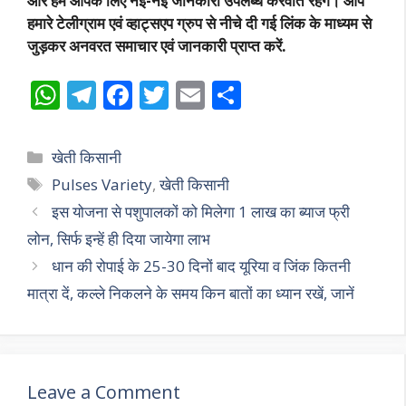
और हम आपके लिए नईं-नईं जानकारी उपलब्ध करवाते रहेंगे। आप
हमारे टेलीग्राम एवं व्हाट्सएप ग्रुप से नीचे दी गई लिंक के माध्यम से
जुड़कर अनवरत समाचार एवं जानकारी प्राप्त करें.
W
T
F
T
E
S
h
el
ac
w
m
h
at
e
e
itt
ai
ar
Categories
खेती किसानी
s
gr
b
er
l
e
Tags
Pulses Variety
,
खेती किसानी
A
a
o
इस योजना से पशुपालकों को मिलेगा 1 लाख का ब्याज फ्री
p
m
o
लोन, सिर्फ इन्हें ही दिया जायेगा लाभ
p
k
धान की रोपाई के 25-30 दिनों बाद यूरिया व जिंक कितनी
मात्रा दें, कल्ले निकलने के समय किन बातों का ध्यान रखें, जानें
Leave a Comment