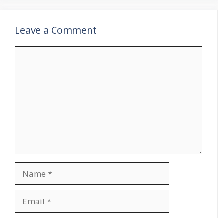
Leave a Comment
Comment
Name
Email