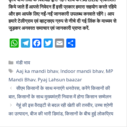
किये जाते हैं आपसे निवेदन हैं इसी प्रकार हमारा सहयोग करते रहिये
और हम आपके लिए नईं-नईं जानकारी उपलब्ध करवाते रहेंगे। आप
हमारे टेलीग्राम एवं व्हाट्सएप ग्रुप से नीचे दी गई लिंक के माध्यम से
जुड़कर अनवरत समाचार एवं जानकारी प्राप्त करें.
W
T
F
T
E
S
h
el
ac
w
m
h
at
e
e
itt
ai
ar
Categories
मंडी भाव
s
gr
b
er
l
e
Tags
Aaj ka mandi bhav
,
Indoor mandi bhav
,
MP
A
a
o
Mandi Bhav
,
Pyaj Lahsun baazar
p
m
o
सीएम किसानों के साथ मनाएंगे धनतेरस, करेंगे किसानों की
p
k
बात, किसानों के साथ मुख्यमंत्री निवास में होगा किसान सम्मेलन
गेहूं की इस वैराइटी से बदल रही खेती की तस्वीर, उच्च श्रेणी
का उत्पादन, बीज की भारी डिमांड, किसानों के बीच हुई लोकप्रिय