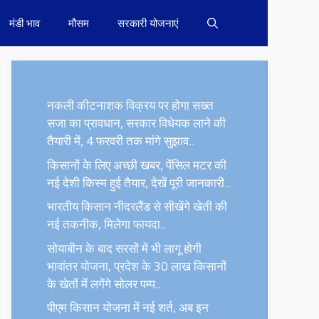
मंडी भाव
मौसम
सरकारी योजनाएं
नकली कीटनाशक विक्रय पर होगा सख्त
सजा का प्रावधान, सरकार विधेयक लाने की
तैयारी में, 4 फरवरी तक मांगे सुझाव..
किसानों के लिए अच्छी खबर, पेंसिल मटर की
नई देशी किस्म हुई तैयार, देखें पूरी जानकारी..
भारतीय किसान नीदरलैंड से सीखेंगे खेती की
नई तकनीक, मिलेगा फायदा..
सोयाबीन के बाद सरसों में भी लागू होगी
भावांतर योजना, प्रदेश के 30 लाख किसानों
के खेतों में लगेंगे सोलर पम्प..
पीएम किसान योजना में नई शर्त, अब इन