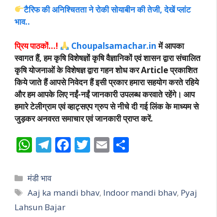
टैरिफ की अनिश्चितता ने रोकी सोयाबीन की तेजी, देखें प्लांट
भाव..
प्रिय पाठकों…!
Choupalsamachar.in
में आपका
स्वागत हैं, हम कृषि विशेषज्ञों कृषि वैज्ञानिकों एवं शासन द्वारा संचालित
कृषि योजनाओं के विशेषज्ञ द्वारा गहन शोध कर Article प्रकाशित
किये जाते हैं आपसे निवेदन हैं इसी प्रकार हमारा सहयोग करते रहिये
और हम आपके लिए नईं-नईं जानकारी उपलब्ध करवाते रहेंगे। आप
हमारे टेलीग्राम एवं व्हाट्सएप ग्रुप से नीचे दी गई लिंक के माध्यम से
जुड़कर अनवरत समाचार एवं जानकारी प्राप्त करें.
W
T
F
T
E
S
h
el
ac
w
m
h
at
e
e
itt
ai
ar
Categories
मंडी भाव
s
gr
b
er
l
e
Tags
Aaj ka mandi bhav
,
Indoor mandi bhav
,
Pyaj
A
a
o
Lahsun Bajar