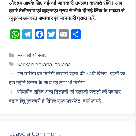
और हम आपके लिए नईं-नईं जानकारी उपलब्ध करवाते रहेंगे। आप
हमारे टेलीग्राम एवं व्हाट्सएप ग्रुप से नीचे दी गई लिंक के माध्यम से
जुड़कर अनवरत समाचार एवं जानकारी प्राप्त करें.
W
T
F
T
E
S
h
el
ac
w
m
h
at
e
e
itt
ai
ar
Categories
सरकारी योजनाएं
s
gr
b
er
l
e
Tags
Sarkari Yojana
,
Yojana
A
a
o
इस तारीख को मिलेगी लाडली बहना की 24वी किस्त, बहनों को
p
m
o
इस महीने किस्त के साथ यह लाभ भी मिलेगा..
p
k
सोयाबीन सहित अन्य तिलहनी एवं दलहनी फसलों की पैदावार
बढ़ाने हेतु गुणकारी है सिंगल सुपर फास्फेट, देखें फायदे..
Leave a Comment