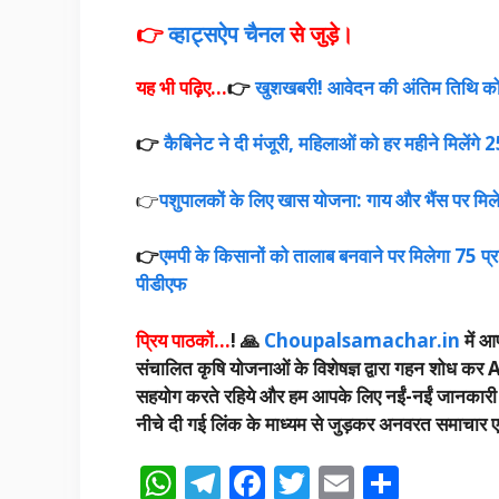
👉
व्हाट्सऐप चैनल
से
जुड़े।
यह भी पढ़िए…
👉
खुशखबरी! आवेदन की अंतिम तिथि को
👉
कैबिनेट ने दी मंजूरी, महिलाओं को हर महीने मिलेंगे
👉
पशुपालकों के लिए खास योजना: गाय और भैंस पर मिलेगी
👉
एमपी के किसानों को तालाब बनवाने पर मिलेगा 75 प्र
पीडीएफ
प्रिय पाठकों…
! 🙏
Choupalsamachar.in
में आप
संचालित कृषि योजनाओं के विशेषज्ञ द्वारा गहन शोध कर A
सहयोग करते रहिये और हम आपके लिए नईं-नईं जानकारी उपलब
नीचे दी गई लिंक के माध्यम से जुड़कर अनवरत समाचार एवं
W
T
F
T
E
S