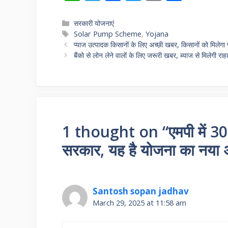
h
el
ac
w
m
h
at
e
e
itt
ai
ar
Categories
सरकारी योजनाएं
Tags
Solar Pump Scheme
,
Yojana
s
gr
b
er
l
e
प्याज उत्पादक किसानों के लिए अच्छी खबर, किसानों को मिलेग
A
a
o
बैंको से लोन लेने वालों के लिए जरूरी खबर, ब्याज से मिलेगी रा
p
m
o
p
k
1 thought on “एमपी में 30 
सरकार, यह है योजना का नया अप
Santosh sopan jadhav
March 29, 2025 at 11:58 am