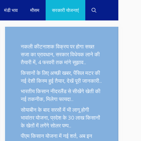
मंडी भाव
मौसम
सरकारी योजनाएं
नकली कीटनाशक विक्रय पर होगा सख्त
सजा का प्रावधान, सरकार विधेयक लाने की
तैयारी में, 4 फरवरी तक मांगे सुझाव..
किसानों के लिए अच्छी खबर, पेंसिल मटर की
नई देशी किस्म हुई तैयार, देखें पूरी जानकारी..
भारतीय किसान नीदरलैंड से सीखेंगे खेती की
नई तकनीक, मिलेगा फायदा..
सोयाबीन के बाद सरसों में भी लागू होगी
भावांतर योजना, प्रदेश के 30 लाख किसानों
के खेतों में लगेंगे सोलर पम्प..
पीएम किसान योजना में नई शर्त, अब इन