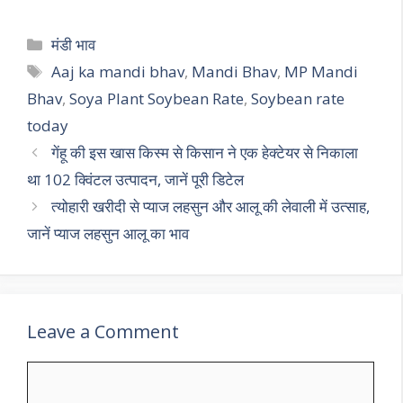
h
el
ac
w
m
h
at
e
e
itt
ai
ar
Categories
मंडी भाव
s
gr
b
er
l
e
Tags
Aaj ka mandi bhav
,
Mandi Bhav
,
MP Mandi
A
a
o
Bhav
,
Soya Plant Soybean Rate
,
Soybean rate
p
m
o
today
p
k
गेंहू की इस खास किस्म से किसान ने एक हेक्टेयर से निकाला
था 102 क्विंटल उत्पादन, जानें पूरी डिटेल
त्योहारी खरीदी से प्याज लहसुन और आलू की लेवाली में उत्साह,
जानें प्याज लहसुन आलू का भाव
Leave a Comment
Comment